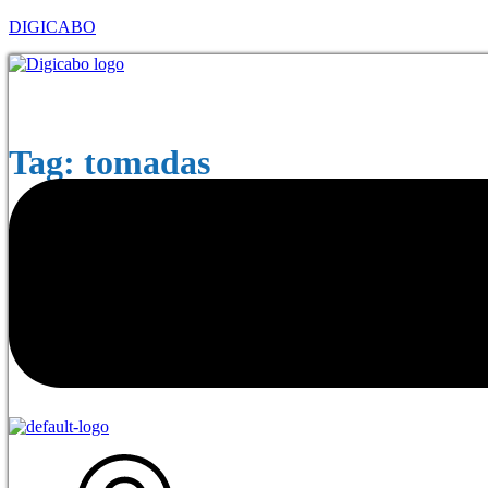
DIGICABO
Menu
Tag:
tomadas
A História por trás dos cabos elétricos: da
Explore a evolução das tomadas elétricas e plugs,
avanços que transformaram esses dispositivos essenc