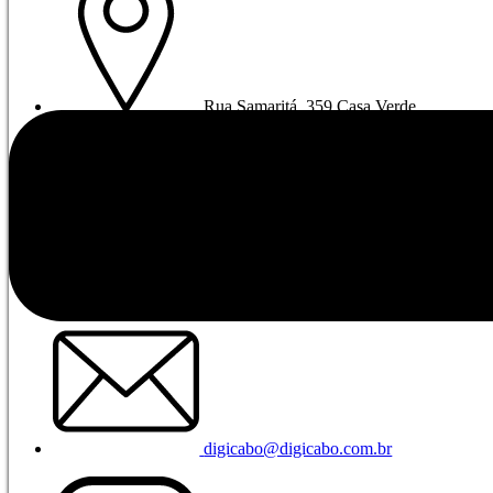
Rua Samaritá, 359 Casa Verde
São Paulo - SP, 02518-080
+55 11 2137-3490
+55 11 91471-8859
digicabo@digicabo.com.br