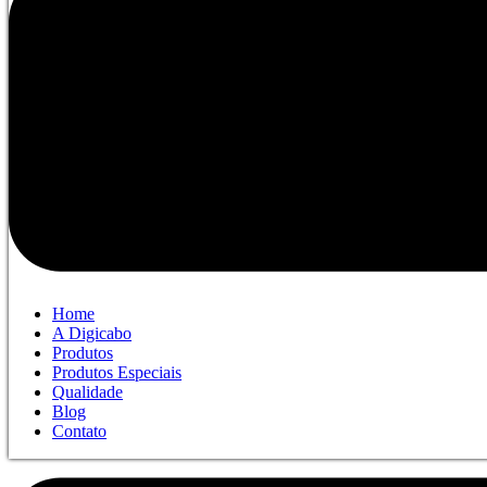
Home
A Digicabo
Produtos
Produtos Especiais
Qualidade
Blog
Contato